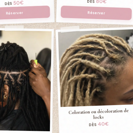
80€
DÈS
50€
DÈS
Réserver
Réserver
Coloration ou décoloration de
locks
40€
DÈS