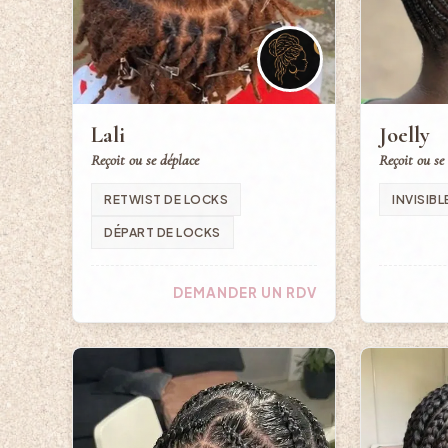
Lali
Joelly
Reçoit ou se déplace
Reçoit ou se
RETWIST DE LOCKS
INVISIBL
DÉPART DE LOCKS
DEMANDER UN RDV