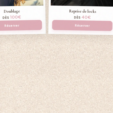
Reprise de locks
Doublage
100€
40€
DÈS
DÈS
Réserver
Réserver