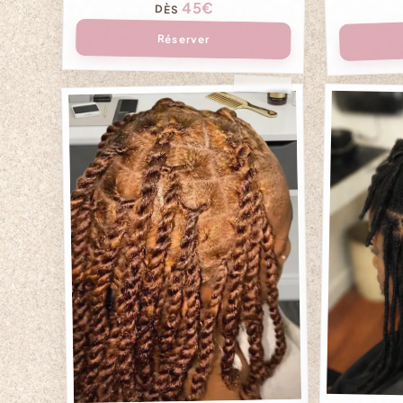
45€
DÈS
Réserver