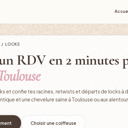
Accue
/ LOCKS
un RDV en 2 minutes p
Toulouse
ks et confie tes racines, retwists et départs de locks à
ntique et une chevelure saine à Toulouse ou aux alentour
ement
Choisir une coiffeuse