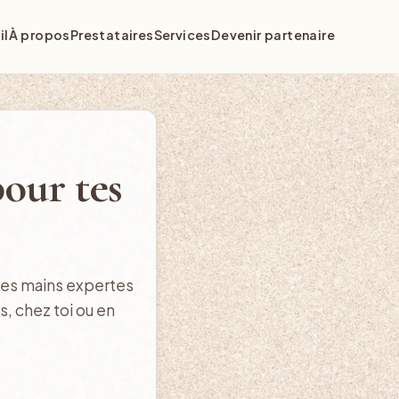
il
À propos
Prestataires
Services
Devenir partenaire
our tes
 des mains expertes
s, chez toi ou en