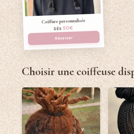
Coiffure personnalisée
50€
DÈS
Réserver
Choisir une coiffeuse dis