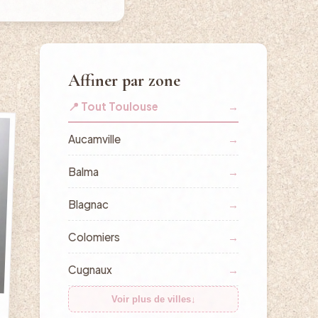
Affiner par zone
📍 Tout Toulouse
→
Aucamville
→
Balma
→
Blagnac
→
Colomiers
→
Cugnaux
→
Voir plus de villes
↓