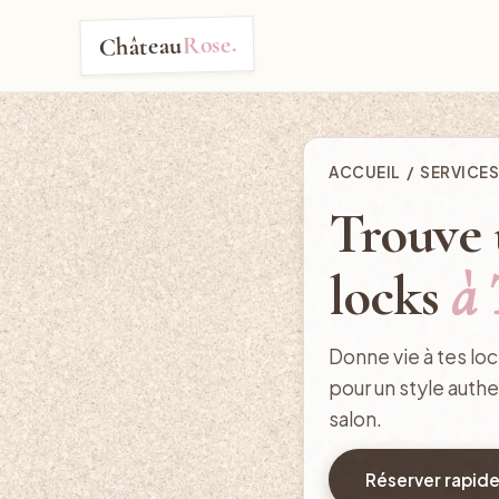
Rose.
Château
ACCUEIL
/
SERVICES
Trouve 
locks
à 
Donne vie à tes loc
pour un style authe
salon.
Réserver rapid