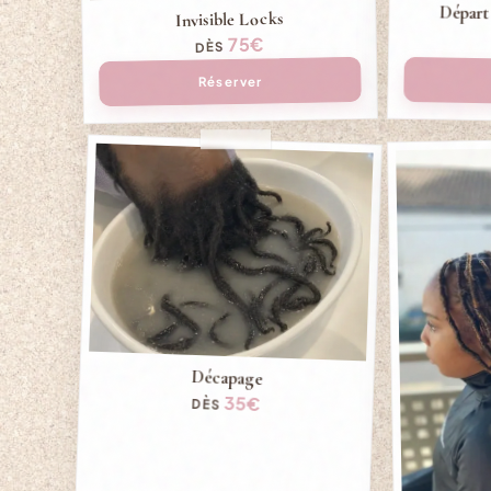
Départ
Invisible Locks
75€
DÈS
Réserver
Décapage
35€
DÈS