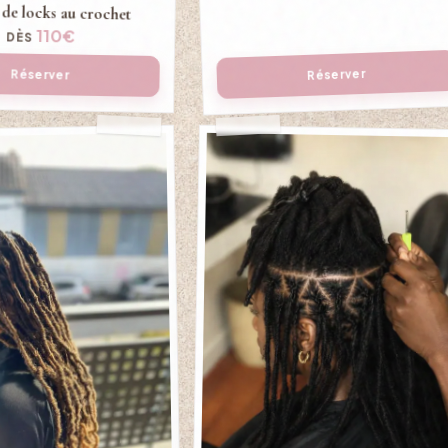
 de locks au crochet
110€
DÈS
Réserver
Réserver