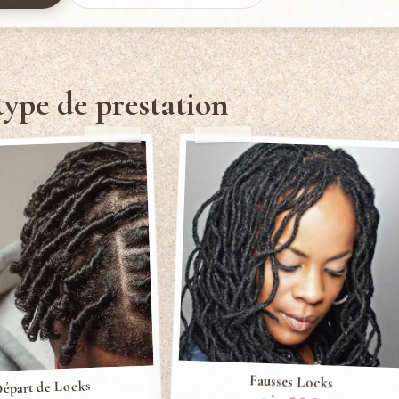
type de prestation
Fausses Locks
épart de Locks