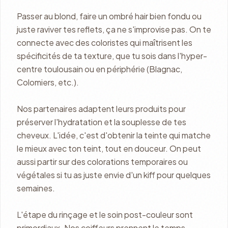
Passer au blond, faire un ombré hair bien fondu ou
juste raviver tes reflets, ça ne s'improvise pas. On te
connecte avec des coloristes qui maîtrisent les
spécificités de ta texture, que tu sois dans l'hyper-
centre toulousain ou en périphérie (Blagnac,
Colomiers, etc.).
Nos partenaires adaptent leurs produits pour
préserver l'hydratation et la souplesse de tes
cheveux. L'idée, c'est d'obtenir la teinte qui matche
le mieux avec ton teint, tout en douceur. On peut
aussi partir sur des colorations temporaires ou
végétales si tu as juste envie d'un kiff pour quelques
semaines.
L'étape du rinçage et le soin post-couleur sont
primordiaux. Nos coiffeurs prennent le temps